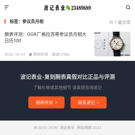


标签：参议员月相
共 1 篇文章
腕表评测：GGR厂格拉苏蒂参议员月相大
日历100
2022-10-07
原创评测
阅读(1765)

波记表业-复刻腕表真假对比正品与评测
了解价格或其他细节 请直接咨询波记
腕表评测
联系波记


© 2010-2026
波记表业
网站地图
2022