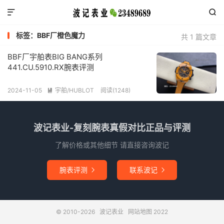


标签：BBF厂橙色魔力
共 1 篇文章
BBF厂宇舶表BIG BANG系列
441.CU.5910.RX腕表评测
2024-11-05
宇舶/HUBLOT
阅读(1248)

波记表业-复刻腕表真假对比正品与评测
了解价格或其他细节 请直接咨询波记
腕表评测
联系波记


© 2010-2026
波记表业
网站地图
2022