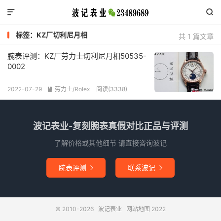


标签：KZ厂切利尼月相
共 1 篇文章
腕表评测：KZ厂劳力士切利尼月相50535-
0002
2022-07-29
劳力士/Rolex
阅读(3338)

波记表业-复刻腕表真假对比正品与评测
了解价格或其他细节 请直接咨询波记
腕表评测
联系波记


© 2010-2026
波记表业
网站地图
2022