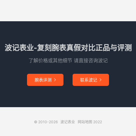
波记表业-复刻腕表真假对比正品与评测
了解价格或其他细节 请直接咨询波记
腕表评测
联系波记


© 2010-2026
波记表业
网站地图
2022