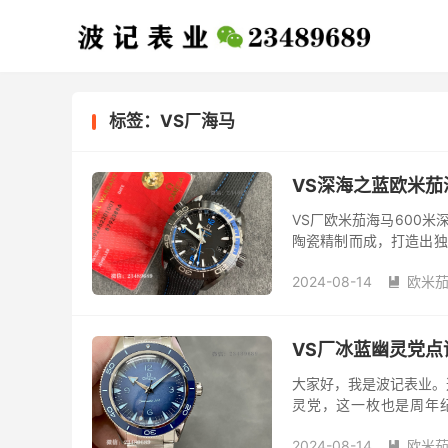
标签：VS厂海马
VS深海之蓝欧米茄
VS厂欧米茄海马600
陶瓷精制而成，打造出独
现出动感与现代感。表面设
2024-08-14
欧米茄

VS厂冰蓝幽灵党点评
大家好，我是波记表业。这
灵党，这一枚也是周年纪念版
前，VS厂幽灵党只有一个
2024-08-14
欧米茄
