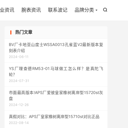

业资讯
腕表资讯
联系波记
品牌分类

热门文章
BV厂卡地亚山度士WSSA0013孔雀蓝V2最新版本复
刻表介绍
2024-06-11
YS厂理查德RM53-01马球做工怎么样？是真陀飞
轮？
2024-07-31
市面最高版本!APS厂爱彼皇家橡树离岸型15720st灰
盘
2024-12-26
真假对比：APS厂皇家橡树离岸型15710st对比正品
2022-08-14