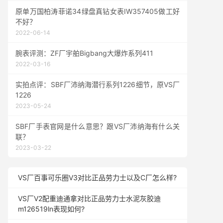
原单万国柏涛菲诺34绿盘真钻女表IW357405做工好
不好？
2022-06-14
腕表评测：ZF厂宇舶Bigbang大爆炸系列411
2022-03-16
实拍点评：SBF厂沛纳海潜行系列1226细节，原VS厂
1226
2023-05-24
SBF厂手表官网是什么意思？跟VS厂沛纳海有什么关
联？
2023-03-22
VS厂百事可乐圈V3对比正品劳力士以及C厂怎么样?
VS厂V2配重迪通拿对比正品劳力士水泥灰胶迪
m126519ln表现如何?