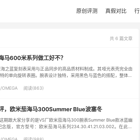
原创评测
真假对比
行
共 6 篇文章
海马600米系列做工好不？
米深海之蓝复刻表采用与正品同步的高品质材料制成。其哑光表壳完全由
特的单向旋转表圈。腕表设计独特，采用黑色与蓝色的搭配，整体展
计精致，采用陶瓷材质，六点钟位置标有ZRO2标志...
/OMEGA
阅读(863)
，欧米茄海马300Summer Blue波塞冬
期跟大家分享的是VS厂欧米茄海马300腕表Summer Blue款冰蓝幽
，官方型号：欧米茄海马系列234.30.41.21.03.002。在此之
配色，就是黑色，然后现...
/OMEGA
阅读(988)