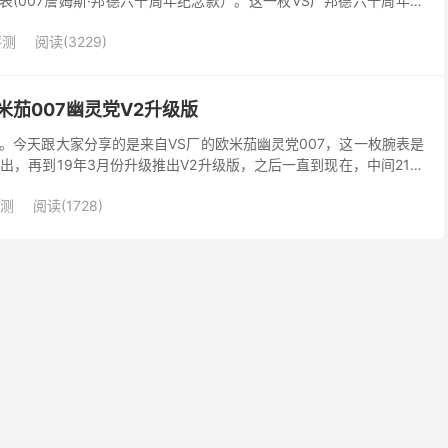
3.002腕表(007詹姆斯·邦德六十周年纪念款）。这一枚VS厂邦德六十周年特
死”，并没有做旧效果。但是...
评测
阅读(3229)
米茄007幽灵党V2升级版
。今天跟大家分享的是来自VS厂的欧米茄幽灵党007，这一枚腕表是
推出，再到19年3月份升级推出V2升级版，之后一直到现在，中间21年
S厂幽灵党007断货许久，到近期才陆续...
测
阅读(1728)