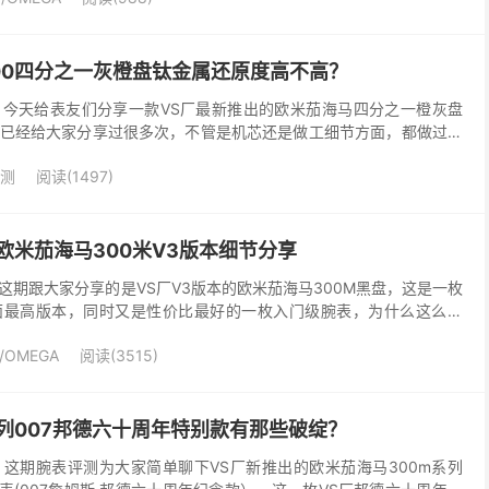
00四分之一灰橙盘钛金属还原度高不高？
今天给表友们分享一款VS厂最新推出的欧米茄海马四分之一橙灰盘
已经给大家分享过很多次，不管是机芯还是做工细节方面，都做过详
0米四分之一橙灰盘钛金属，也是同之前四分之一橙一样做...
测
阅读(1497)
欧米茄海马300米V3版本细节分享
这期跟大家分享的是VS厂V3版本的欧米茄海马300M黑盘，这是一枚
面最高版本，同时又是性价比最好的一枚入门级腕表，为什么这么说
4年初时便把此款腕表降价300，而且还附送一副橡...
/OMEGA
阅读(3515)
列007邦德六十周年特别款有那些破绽？
这期腕表评测为大家简单聊下VS厂新推出的欧米茄海马300m系列