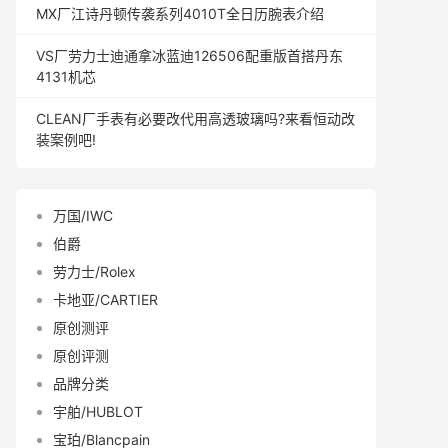
MX厂江诗丹顿传袭系列4010T全日历腕表介绍
VS厂劳力士迪通拿冰蓝迪126506配重版首搭丹东
4131机芯
CLEAN厂手表有必要改代用高透玻璃吗?来看恒动改
装案例吧!
万国/IWC
伯爵
劳力士/Rolex
卡地亚/CARTIER
原创测评
原创评测
品牌分类
宇舶/HUBLOT
宝珀/Blancpain