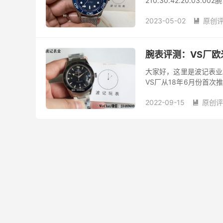
210.30.42.20.0
别版相比之前那枚“无暇赴
2023-05-02
原创

腕表评测：VS厂欧
大家好，这里是波记表业
VS厂从18年6月份首次
因不可抗力因素导致这枚V
2022-09-15
原创评
