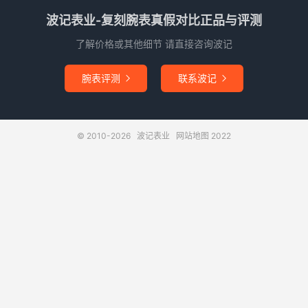
波记表业-复刻腕表真假对比正品与评测
了解价格或其他细节 请直接咨询波记
腕表评测
联系波记


© 2010-2026
波记表业
网站地图
2022