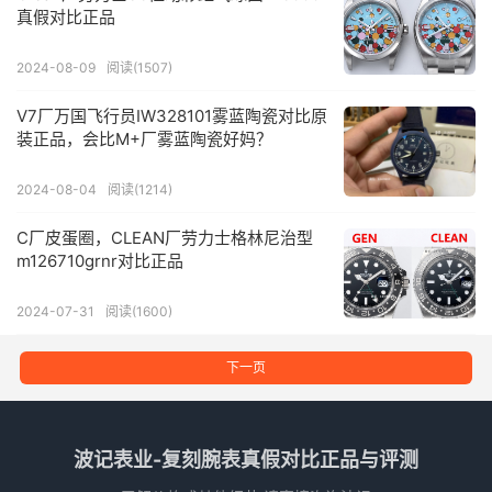
真假对比正品
2024-08-09
阅读(1507)
V7厂万国飞行员IW328101雾蓝陶瓷对比原
装正品，会比M+厂雾蓝陶瓷好妈？
2024-08-04
阅读(1214)
C厂皮蛋圈，CLEAN厂劳力士格林尼治型
m126710grnr对比正品
2024-07-31
阅读(1600)
下一页
波记表业-复刻腕表真假对比正品与评测