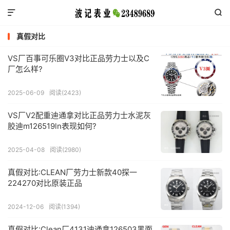


真假对比
VS厂百事可乐圈V3对比正品劳力士以及C
厂怎么样?
2025-06-09
阅读(2423)
VS厂V2配重迪通拿对比正品劳力士水泥灰
胶迪m126519ln表现如何?
2025-04-08
阅读(2980)
真假对比:CLEAN厂劳力士新款40探一
224270对比原装正品
2024-12-06
阅读(1394)
真假对比:Clean厂4131迪通拿126503黑面