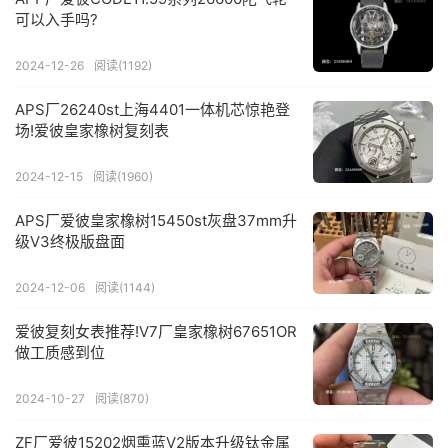
可以入手吗?
2024-12-26
阅读(1192)
APS厂26240st上海4401一体机芯惊艳登
场!爱彼皇家橡树复刻表
2024-12-15
阅读(1960)
APS厂爱彼皇家橡树15450st灰盘37mm升
级V3终极版盘面
2024-12-06
阅读(1144)
爱彼复刻女表推荐!V7厂皇家橡树67651OR
做工质感到位
2024-10-27
阅读(870)
ZF厂爱彼15202烟熏蓝V2版本升级钛金属