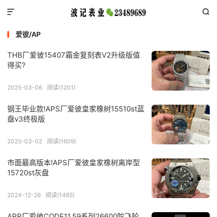


爱彼/AP
THB厂爱彼15407霜金复刻表V2升级版值
得买?
2025-03-06
阅读(1201)
钢王毕业款!APS厂爱彼皇家橡树15510st蓝
盘v3终极版
2025-03-02
阅读(1609)
市面最高版本!APS厂爱彼皇家橡树离岸型
15720st灰盘
2024-12-26
阅读(1465)
APP厂爱彼CODE11.59系列26600陀飞轮