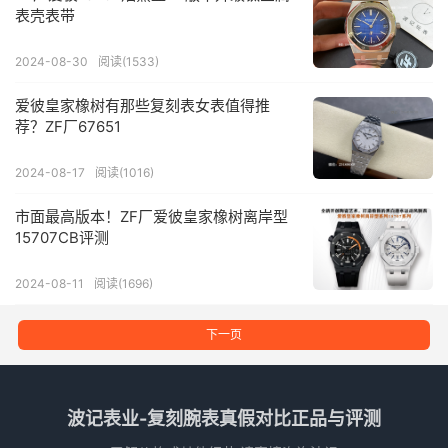
表壳表带
2024-08-30
阅读(1533)
爱彼皇家橡树有那些复刻表女表值得推
荐？ZF厂67651
2024-08-17
阅读(1016)
市面最高版本！ZF厂爱彼皇家橡树离岸型
15707CB评测
2024-08-11
阅读(1696)
下一页
波记表业-复刻腕表真假对比正品与评测