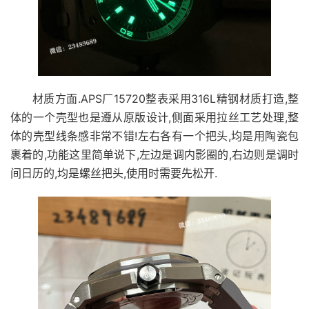
材质方面.APS厂15720整表采用316L精钢材质打造,整
体的一个壳型也是遵从原版设计,侧面采用拉丝工艺处理,整
体的壳型线条感非常不错!左右各有一个把头,均是用陶瓷包
裹着的,功能这里简单说下,左边是调内影圈的,右边则是调时
间日历的,均是螺丝把头,使用时需要先松开.