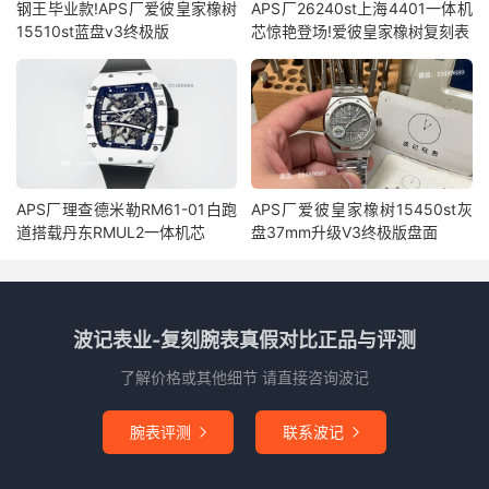
钢王毕业款!APS厂爱彼皇家橡树
APS厂26240st上海4401一体机
15510st蓝盘v3终极版
芯惊艳登场!爱彼皇家橡树复刻表
APS厂理查德米勒RM61-01白跑
APS厂爱彼皇家橡树15450st灰
道搭载丹东RMUL2一体机芯
盘37mm升级V3终极版盘面
波记表业-复刻腕表真假对比正品与评测
了解价格或其他细节 请直接咨询波记
腕表评测
联系波记

