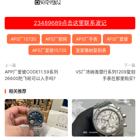
23489689
点击这里联系波记
APS厂15720
APS厂官网
APS厂手表
APS厂爱彼
APS厂爱彼15720
皇家橡树复刻表
上一篇
下一篇
APP厂爱彼CODE11.59系列
VS厂沛纳海潜行系列1209复刻
26600陀飞轮可以入手吗?
手表在那里购买?
相关推荐