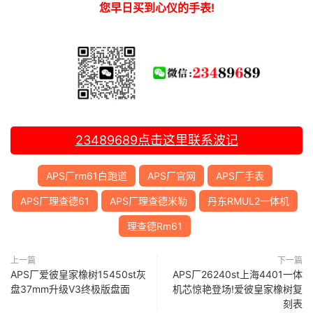
您早日买到心仪的手表!
23489689
点击这里联系波记
APS厂rm61白跑道
APS厂官网
APS厂手表
APS厂理查德61
APS厂理查德米勒
丹东RMUL2一体机
理查德Rm61
上一篇
下一篇
APS厂爱彼皇家橡树15450st灰
APS厂26240st上海4401一体
盘37mm升级V3终极版盘面
机芯惊艳登场!爱彼皇家橡树复
刻表