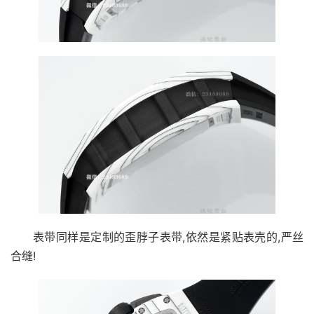
表带同样是定制的歪脖子表带,依然是紧贴表壳的,严丝
合缝!