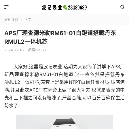


原创评测
正文

APS厂理查德米勒RM61-01白跑道搭载丹东
RMUL2一体机芯
2024-12-07
阅读(1337)
大家好,这里是波记表业.这期为大家简单讲解下APS厂
新品理查德米勒RM61-01白跑道,这一枚依然是搭载丹东
RMUL2一体机芯,壳套上是采用NTPT白碳纤维材质,质感满
满.并且此次APS厂在壳套上做了很大功夫,也就是表壳的中
壳和上下框之间没有缝隙了,严丝合缝,可以百分百确保生活
防水了.