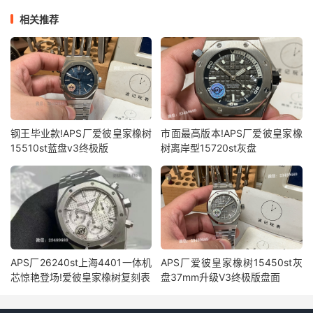
相关推荐
钢王毕业款!APS厂爱彼皇家橡树
市面最高版本!APS厂爱彼皇家橡
15510st蓝盘v3终极版
树离岸型15720st灰盘
APS厂26240st上海4401一体机
APS厂爱彼皇家橡树15450st灰
芯惊艳登场!爱彼皇家橡树复刻表
盘37mm升级V3终极版盘面