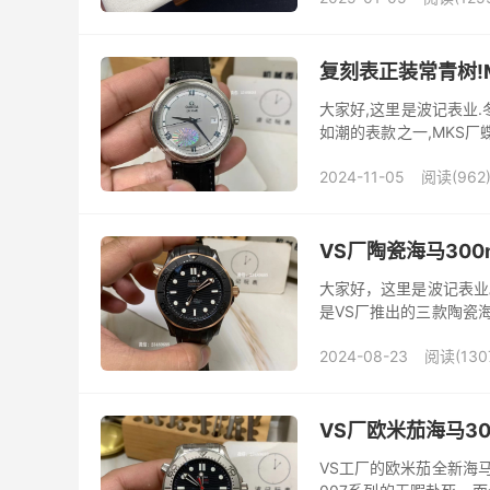
复刻表正装常青树!
大家好,这里是波记表业
如潮的表款之一,MKS厂
厂,对于mks开始做蝶飞
2024-11-05
阅读(962
VS厂陶瓷海马30
大家好，这里是波记表业
是VS厂推出的三款陶瓷
为：欧米茄海马系列210.62.4
2024-08-23
阅读(130
VS厂欧米茄海马30
VS工厂的欧米茄全新海