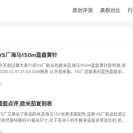
原创评测
真假对比
行
VS厂海马150m蓝盘黄针
今天波记跟大家介绍VS厂新出的欧米茄海马150m蓝盘黄针胶带款,官
0.12.41.21.03.009腕表 从外观来看，VS厂这款表的蓝色盘面采用
独特的视觉效果，相比...
5)
黑漆面点评,欧米茄复刻表
VS厂又推出了新品欧米茄海马150米黑漆面配色,这款VS厂新品给波记
径依然是经典的41毫米尺寸,对于亚洲人的手腕来说是非常适合的.机芯
8900一体机.下面就来看看VS厂...
3)