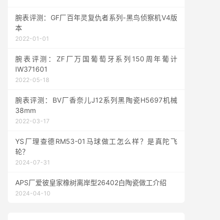
腕表评测：GF厂百年灵复仇者系列-黑鸟侦察机V4版
本
2022-01-01
腕表评测：ZF厂万国葡萄牙系列150周年葡计
IW371601
2022-05-18
腕表评测：BV厂香奈儿J12系列黑陶瓷H5697机械
38mm
2022-03-17
YS厂理查德RM53-01马球做工怎么样？是真陀飞
轮？
2024-07-31
APS厂爱彼皇家橡树离岸型26402白陶瓷做工介绍
2024-04-10