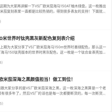
这期为大家再讲解一下VS厂欧米茄海马150AT柚木绿盘，这一枚推出
米茄复刻表里一直都是比较热销的，得到很多表友的支持！下面就再
绿的做工细节。 VS厂海马150柚木绿采用大...
)
50米世界时钛壳黑灰新配色复刻表介绍
上期为大家分享了VS厂欧米茄海马150m世界时墨绿配色，那么这一
厂海马150钛壳版本的世界时黑灰配色，这一枚是一个钛合金表壳加陶
是比较高的，官方型号是：欧米茄海马系列220...
4)
厂欧米茄深海之黑颜值担当！做工到位！
跟大家分享的是VS厂欧米茄深海之黑，这一枚深海之黑算是一个老
经有很多年了，然后VS厂的话也是每一次都要断货的，每一次断货的
个月甚至更久，然后每一次出又出那么一点点，基本上是不...
5)