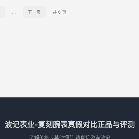
4
...
下一页
共 6 页
波记表业-复刻腕表真假对比正品与评测
了解价格或其他细节 请直接咨询波记