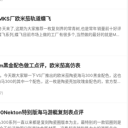
MKS厂欧米茄轨道蝶飞
.冬天来了,这期为大家推荐一枚复刻界的常青树,也是常年销量前十好评
蝶飞系列,蝶飞目前市场上做的工厂有很多个,当然做的最好的就是MKS
已经做了很多年了.就依旧还是他家做的最...
)
0m黑金配色做工点评，欧米茄高仿表
。今天跟大家聊一下VS厂推出的欧米茄陶瓷海马300黑金配色，这也
海马300的其中一个配色，这一枚是陶瓷壳加玫瑰金配色的，官方型号
4.20.01.001腕表 VS厂...
7)
0Nekton特别版海马游艇复刻表点评
马300系列一直以来都是复刻陶瓷圈版本为主，最特别的一款铝圈则是