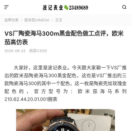


品牌分类
欧米茄/OMEGA
正文


VS厂陶瓷海马300m黑金配色做工点评，欧米
茄高仿表
2024-08-23
阅读(1305)
大家好，这里是波记表业。今天跟大家聊一下VS厂推
出的欧米茄陶瓷海马300黑金配色，这也是VS厂推出的三
款陶瓷海马300的其中一个配色，这一枚是陶瓷壳加玫瑰金
配色的，官方型号为：欧米茄海马系列
210.62.44.20.01.001腕表