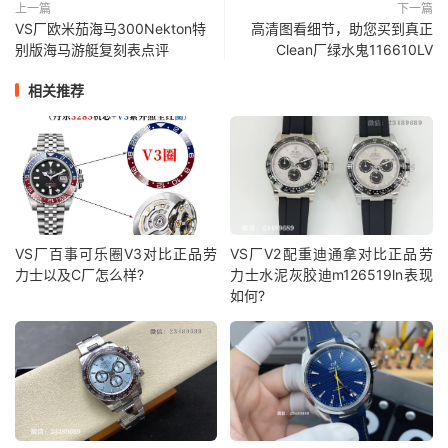
上一篇
下一篇
VS厂欧米茄海马300Nekton特
高清图看细节，助您买到真正
别版海马游艇复刻表点评
Clean厂绿水鬼116610LV
相关推荐
VS厂百事可乐圈V3对比正品劳
VS厂V2配重迪通拿对比正品劳
力士以及C厂怎么样?
力士水泥灰胶迪m126519ln表现
如何?