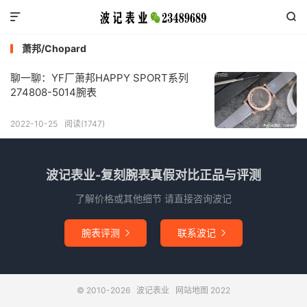


萧邦/Chopard
聊一聊：YF厂萧邦HAPPY SPORT系列
274808-5014腕表
2022-10-25
阅读(1747)
波记表业-复刻腕表真假对比正品与评测
了解价格或其他细节 请直接咨询波记
腕表评测
联系波记


© 2010-2026
波记表业
网站地图
2022