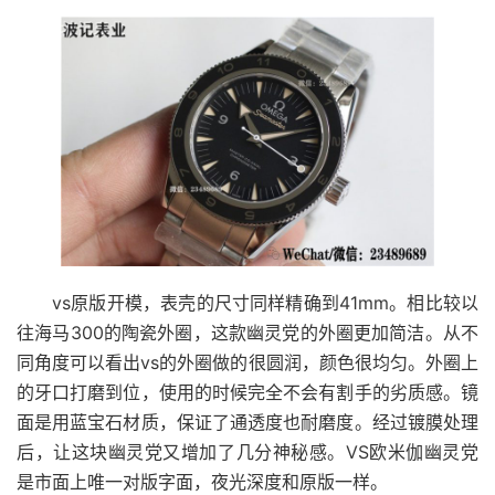
vs原版开模，表壳的尺寸同样精确到41mm。相比较以
往海马300的陶瓷外圈，这款幽灵党的外圈更加简洁。从不
同角度可以看出vs的外圈做的很圆润，颜色很均匀。外圈上
的牙口打磨到位，使用的时候完全不会有割手的劣质感。镜
面是用蓝宝石材质，保证了通透度也耐磨度。经过镀膜处理
后，让这块幽灵党又增加了几分神秘感。VS欧米伽幽灵党
是市面上唯一对版字面，夜光深度和原版一样。