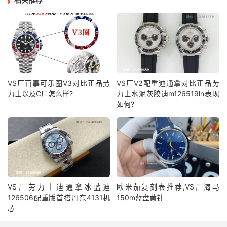
VS厂百事可乐圈V3对比正品劳
VS厂V2配重迪通拿对比正品劳
力士以及C厂怎么样?
力士水泥灰胶迪m126519ln表现
如何?
VS厂劳力士迪通拿冰蓝迪
欧米茄复刻表推荐,VS厂海马
126506配重版首搭丹东4131机
150m蓝盘黄针
芯