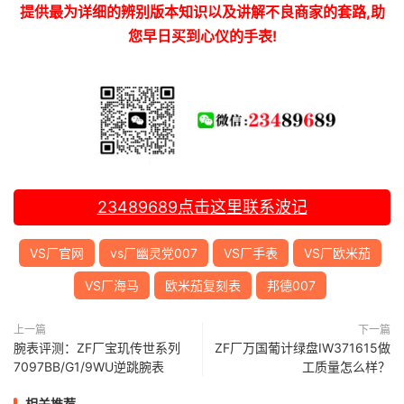
提供最为详细的辨别版本知识以及讲解不良商家的套路,助
您早日买到心仪的手表!
23489689
点击这里联系波记
VS厂官网
vs厂幽灵党007
VS厂手表
VS厂欧米茄
VS厂海马
欧米茄复刻表
邦德007
上一篇
下一篇
腕表评测：ZF厂宝玑传世系列
ZF厂万国葡计绿盘IW371615做
7097BB/G1/9WU逆跳腕表
工质量怎么样？
相关推荐