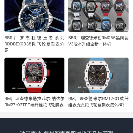
BBR厂罗杰杜彼王者系列
BBR厂理查德米勒RM055黑陶瓷
RDDBEX0838陀飞轮复刻表介
V3版本升级全新一体机
绍
RM厂理查德米勒拉菲尔·纳达尔
RM厂理查德米尔RM12-01碳纤
RM27-02TPT碳纤维陀飞轮腕表
维表壳真陀飞轮复刻表怎么样？