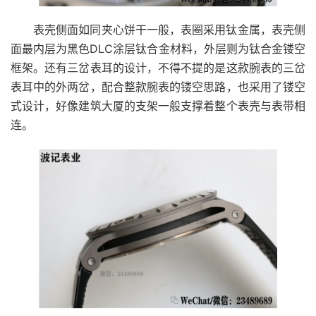
表壳侧面如同夹心饼干一般，表圈采用钛金属，表壳侧
面最内层为黑色DLC涂层钛合金材料，外层则为钛合金镂空
框架。还有三岔表耳的设计，不得不提的是这款腕表的三岔
表耳中的外两岔，配合整款腕表的镂空思路，也采用了镂空
式设计，好像建筑大厦的支架一般支撑着整个表壳与表带相
连。