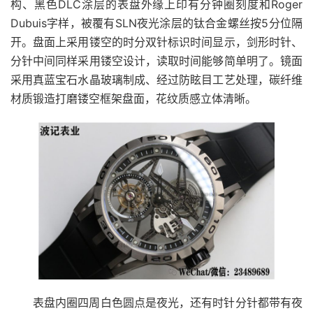
构、黑色DLC涂层的表盘外缘上印有分钟圈刻度和Roger
Dubuis字样，被覆有SLN夜光涂层的钛合金螺丝按5分位隔
开。盘面上采用镂空的时分双针标识时间显示，剑形时针、
分针中间同样采用镂空设计，读取时间能够简单明了。镜面
采用真蓝宝石水晶玻璃制成、经过防眩目工艺处理，碳纤维
材质锻造打磨镂空框架盘面，花纹质感立体清晰。
表盘内圈四周白色圆点是夜光，还有时针分针都带有夜