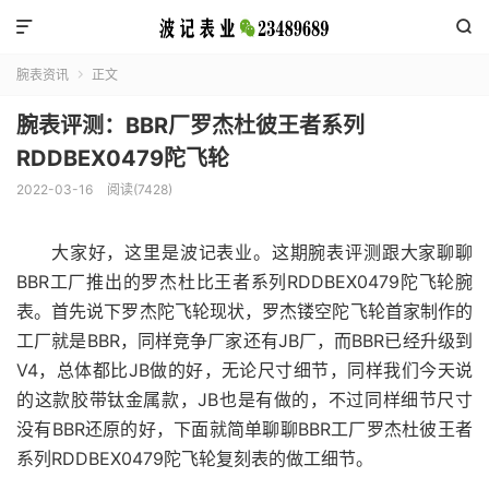


腕表资讯
正文

腕表评测：BBR厂罗杰杜彼王者系列
RDDBEX0479陀飞轮
2022-03-16
阅读(7428)
大家好，这里是波记表业。这期腕表评测跟大家聊聊
BBR工厂推出的罗杰杜比王者系列RDDBEX0479陀飞轮腕
表。首先说下罗杰陀飞轮现状，罗杰镂空陀飞轮首家制作的
工厂就是BBR，同样竞争厂家还有JB厂，而BBR已经升级到
V4，总体都比JB做的好，无论尺寸细节，同样我们今天说
的这款胶带钛金属款，JB也是有做的，不过同样细节尺寸
没有BBR还原的好，下面就简单聊聊BBR工厂罗杰杜彼王者
系列RDDBEX0479陀飞轮复刻表的做工细节。