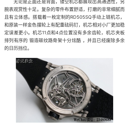
无论是正面还是背面，镂空机芯都展现出高通透性，另
腕表观赏性十足。复杂的零件布置舒适，打磨的非常细腻而
且有立体感。搭载着一枚定制的RD505SQ手动上链机芯，
和原装一样金色摆轮上有配重砝码钉，机芯相对小厂更加稳
定误差更小。机芯11点和4点位置没有多余齿轮，机芯夹板
排列有序的 锻造碳纹路骨架十分炫酷 ，并且已经废除多余
的日历挡位。