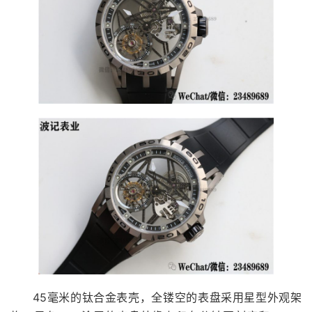
45毫米的钛合金表壳，全镂空的表盘采用星型外观架