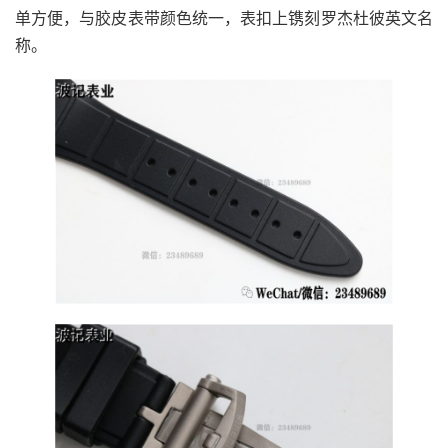
单方便，与胶皮表带颜色统一，表扣上镌刻罗杰杜彼英文名
称。