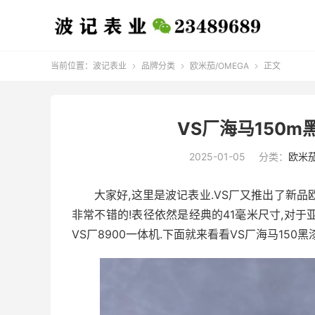
当前位置：
波记表业
品牌分类
欧米茄/OMEGA
正文



VS厂海马150
2025-01-05
分类：
欧米茄
大家好,这里是波记表业.VS厂又推出了新品
非常不错的!表径依然是经典的41毫米尺寸,对
VS厂8900一体机.下面就来看看VS厂海马150