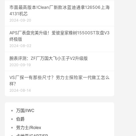
市面最高版本!Clean厂新款冰蓝迪通拿126506上海
4131机芯
2024-09-20
APS厂表盘完美升级！爱彼皇家橡树15500ST灰盘V3
终极版
2024-08-02
腕表评测：ZF厂万国大飞小王子V2升级版
2020-09-19
VS厂探一有那些尺寸？劳力士探险家一代做工怎么
样？
2024-08-14
万国/IWC
伯爵
劳力士/Rolex
卡地亚/CARTIER