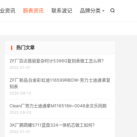

业资讯
腕表资讯
联系波记
品牌分类

热门文章
ZF厂百达翡丽复杂时计5396G复刻表做工怎么样？
2022-01-01
ZF厂新品白金彩虹迪116599RBOW-劳力士迪通拿复
刻表
2024-08-13
Clean厂劳力士迪通拿M116518ln-0048余文乐同款
2022-09-03
3K厂鹦鹉螺5711蓝盘324一体机芯做工如何？
2022-01-01