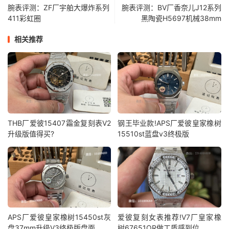
腕表评测：ZF厂宇舶大爆炸系列
腕表评测：BV厂香奈儿J12系列
411彩虹圈
黑陶瓷H5697机械38mm
相关推荐
THB厂爱彼15407霜金复刻表V2
钢王毕业款!APS厂爱彼皇家橡树
升级版值得买?
15510st蓝盘v3终极版
APS厂爱彼皇家橡树15450st灰
爱彼复刻女表推荐!V7厂皇家橡
盘37mm升级V3终极版盘面
树67651OR做工质感到位