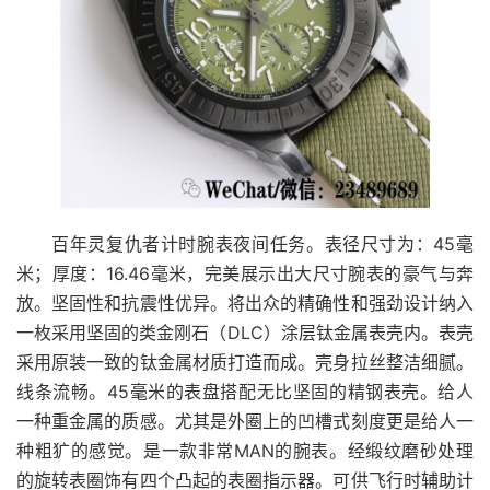
百年灵复仇者计时腕表夜间任务。表径尺寸为：45毫
米；厚度：16.46毫米，完美展示出大尺寸腕表的豪气与奔
放。坚固性和抗震性优异。将出众的精确性和强劲设计纳入
一枚采用坚固的类金刚石（DLC）涂层钛金属表壳内。表壳
采用原装一致的钛金属材质打造而成。壳身拉丝整洁细腻。
线条流畅。45毫米的表盘搭配无比坚固的精钢表壳。给人
一种重金属的质感。尤其是外圈上的凹槽式刻度更是给人一
种粗犷的感觉。是一款非常MAN的腕表。经缎纹磨砂处理
的旋转表圈饰有四个凸起的表圈指示器。可供飞行时辅助计