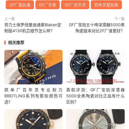
GF厂复仇者
GF厂手表
GF厂百年灵
百年灵复刻表
上一篇
下一篇
劳力士保罗纽曼迪通拿Blaken定
GF厂宝珀五十噚深潜器5000黑
制版4130机芯细节怎么样?
陶瓷版本对比ZF厂谁更好？
相关推荐
原单厂百年灵专业耐力
真假评测：GF厂宝珀深潜器
BREITLING系列有那些颜色可
5000全黑陶瓷对比正品有什么
选?
区别？