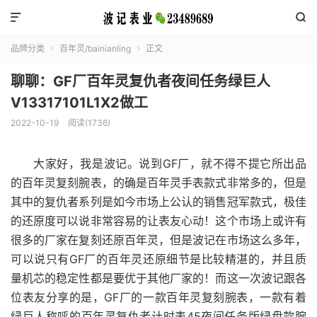


品牌分类
百年灵/bainianling
正文


聊聊：GF厂百年灵复仇者夜间任务绿巨人
V13317101L1X2做工
2022-10-19
阅读(1736)
大家好，我是波记。说到GF厂，就不得不提它所出品
的百年灵复刻腕表，的确是百年灵手表款式非常多的，但是
其中的复仇者系列是如今市场上公认的销售冠军款式，极佳
的还原度可以说非常容易的让表友心动！这个市场上或许有
很多的厂家在复刻还原百年灵，但是波记在市场这么多年，
可以说只有GF厂的百年灵还原细节是比较精湛的，并且质
量机芯的稳定性都是要优于其他厂家的！而这一次波记跟各
位表友分享的是，GF厂的一款百年灵复刻腕表，一款有着
绿巨人称呼的百年灵复仇者计时表45夜间任务版绿盘款腕