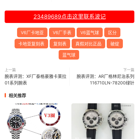
23489689
点击这里联系波记
V6厂卡地亚
V6厂手表
V6蓝气球
区分
卡地亚复刻表
复刻表
真假对比正品
破绽
蓝气球
上一篇
下一篇
腕表评测：XF厂泰格豪雅卡莱拉
腕表评测：AR厂格林尼治系列
01系列腕表
116710LN-78200绿针
相关推荐