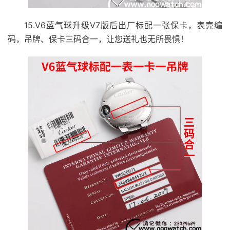
15.V6蓝气球升级V7版后出厂标配一张保卡，表壳编
码，吊牌、保卡三码合一，让您送礼也无所畏惧！