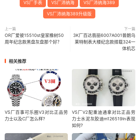
VS厂手表
VS厂沛纳海
VS厂沛纳海389
VS厂沛纳海389升级版
上一篇
下一篇
OR厂爱彼15510st皇家橡树50
3K厂百达翡丽6007A001普朗乌
周年纪念款黑盘灰盘那个好？
莱特制表大楼纪念款搭载324一
体机芯
相关推荐
VS厂百事可乐圈V3对比正品劳
VS厂V2配重迪通拿对比正品劳
力士以及C厂怎么样?
力士水泥灰胶迪m126519ln表现
如何?