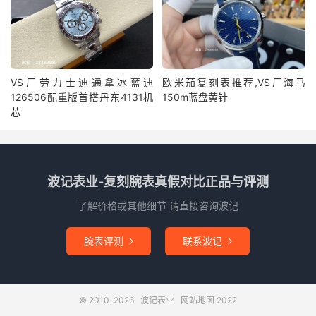
VS厂劳力士迪通拿冰蓝迪
欧米茄复刻表推荐,VS厂海马
126506配重版首搭丹东4131机
150m蓝盘黄针
芯
波记表业-复刻腕表真假对比正品与评测
了解价格或其他细节 请直接咨询波记
腕表评测
联系波记


© 2010-2026
波记表业
网站地图
2022