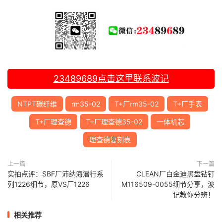
23489689
点击这里联系波记
NTPT碳纤维
rm35-02
T+厂rm35-02
T+厂手表
T+厂理查德
T+厂理查德35-02
一体机芯
理查德复刻表
上一篇
下一篇
实拍点评：SBF厂沛纳海潜行系
CLEAN厂白金迪黑盘钻钉
列1226细节，原VS厂1226
M116509-0055细节分享，波
记教你分辨！
相关推荐