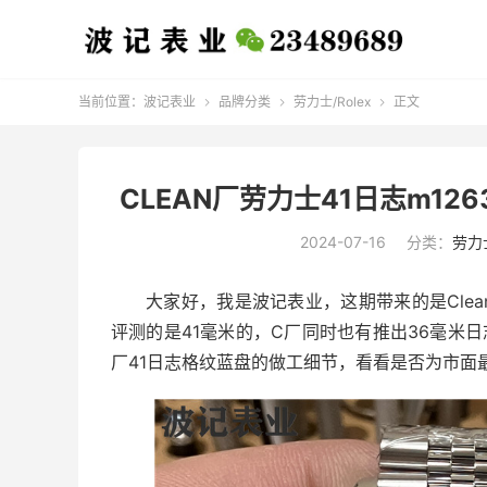
当前位置：
波记表业
品牌分类
劳力士/Rolex
正文



CLEAN厂劳力士41日志m12
2024-07-16
分类：
劳力士
大家好，我是波记表业，这期带来的是Clean
评测的是41毫米的，C厂同时也有推出36毫米
厂41日志格纹蓝盘的做工细节，看看是否为市面