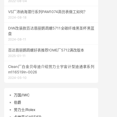
2022-08-04
VS厂沛纳海潜行系列PAM1074高仿表做工如何？
2024-08-18
DIW改装款百达翡丽鹦鹉螺5711全碳纤维黑圣杯黑蓝
盘
2024-08-11
百达翡丽鹦鹉螺好表推荐!OME厂5712满改版本
2025-01-11
Clean厂白金贝母迪介绍劳力士宇宙计型迪通拿系列
m116519ln-0026
2024-05-10
万国/IWC
伯爵
劳力士/Rolex
卡地亚/CARTIER