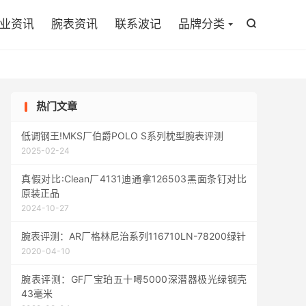

业资讯
腕表资讯
联系波记
品牌分类

热门文章
低调钢王!MKS厂伯爵POLO S系列枕型腕表评测
2025-02-24
真假对比:Clean厂4131迪通拿126503黑面条钉对比
原装正品
2024-10-27
腕表评测：AR厂格林尼治系列116710LN-78200绿针
2020-04-10
腕表评测：GF厂宝珀五十噚5000深潜器极光绿钢壳
43毫米