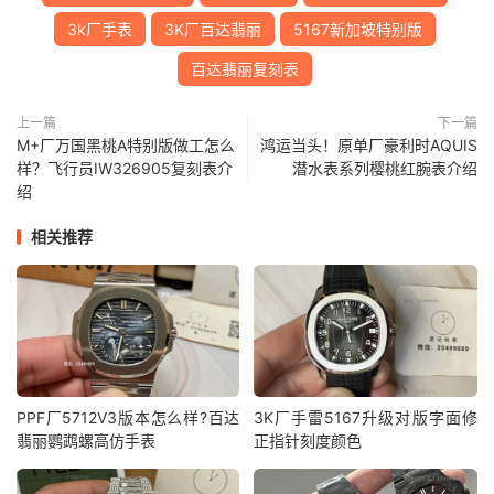
3k厂手表
3K厂百达翡丽
5167新加坡特别版
百达翡丽复刻表
上一篇
下一篇
M+厂万国黑桃A特别版做工怎么
鸿运当头！原单厂豪利时AQUIS
样？飞行员IW326905复刻表介
潜水表系列樱桃红腕表介绍
绍
相关推荐
PPF厂5712V3版本怎么样?百达
3K厂手雷5167升级对版字面修
翡丽鹦鹉螺高仿手表
正指针刻度颜色