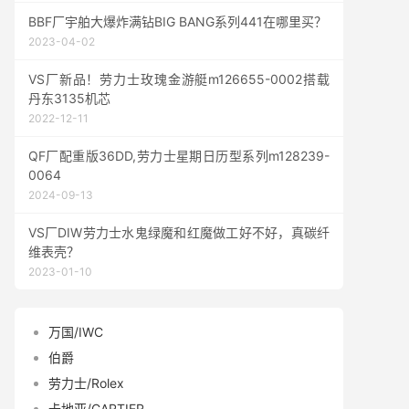
BBF厂宇舶大爆炸满钻BIG BANG系列441在哪里买？
2023-04-02
VS厂新品！劳力士玫瑰金游艇m126655-0002搭载
丹东3135机芯
2022-12-11
QF厂配重版36DD,劳力士星期日历型系列m128239-
0064
2024-09-13
VS厂DIW劳力士水鬼绿魔和红魔做工好不好，真碳纤
维表壳？
2023-01-10
万国/IWC
伯爵
劳力士/Rolex
卡地亚/CARTIER