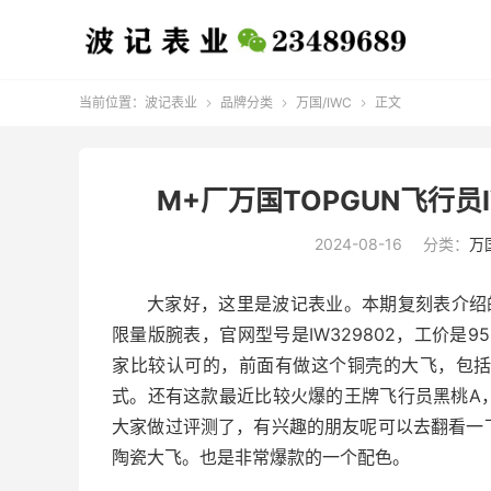
当前位置：
波记表业
品牌分类
万国/IWC
正文



M+厂万国TOPGUN飞行员
2024-08-16
分类：
万国
大家好，这里是波记表业。本期复刻表介绍的是
限量版腕表，官网型号是IW329802，工价是
家比较认可的，前面有做这个铜壳的大飞，包括
式。还有这款最近比较火爆的王牌飞行员黑桃A
大家做过评测了，有兴趣的朋友呢可以去翻看一
陶瓷大飞。也是非常爆款的一个配色。