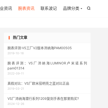

业资讯
腕表资讯
联系波记
品牌分类

热门文章
腕表评测:VS工厂V2版本沛纳海PAM00505
2019-10-18
腕表评测：VS厂沛纳海LUMINOR卢米诺系列
pam01314
2022-09-11
真假对比：VS厂欧米茄明亮之蓝对比正品
2019-03-21
VS厂沛纳海潜行系列1209复刻手表在那里购买?
2024-12-26