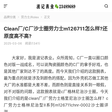


品牌分类
劳力士/Rolex
正文


Clean厂/C厂沙士圈劳力士m126711怎么样?还
原度高不高?
2025-03-06
阅读(1341)
大家好，我是波记表业。众所周知，C厂一直以圈口颜
色对版一战成名，可以说陶瓷圈颜色的C厂的拿手好戏，也
是其他厂家到达不了的高度。而今天我们介绍的这款腕表，
最为重点的就是涉及到颜色的搭配，因为外壳机芯做工其他
大厂的水准都是大差不差，而颜色则是直接关系到一眼假，
对不对版的问题，这款腕表就是c厂格林尼治沙士圈，今天
我们介绍的是clean厂/厂劳力士格里尼治沙士圈怎么样？c
厂劳力士格林尼治型II系列m126711chnr-0002沙士圈评
测。