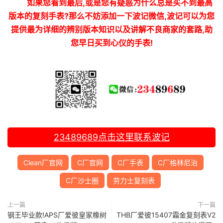
如果您看到最后,或是您有疑惑为什么总是买不到最高
版本的复刻手表?那么不妨添加一下波记微信,波记可以为您
提供最为详细的辨别版本知识以及讲解不良商家的套路,助
您早日买到心仪的手表!
23489689
点击这里联系波记
Clean厂官网
C厂官网
C厂手表
C厂格林尼治
C厂沙士圈
劳力士复刻表
上一篇
下一篇
钢王毕业款!APS厂爱彼皇家橡树
THB厂爱彼15407霜金复刻表V2