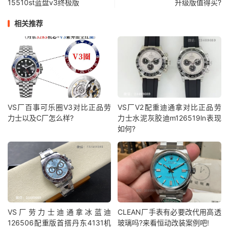
15510st蓝盘v3终极版
升级版值得买?
相关推荐
VS厂百事可乐圈V3对比正品劳
VS厂V2配重迪通拿对比正品劳
力士以及C厂怎么样?
力士水泥灰胶迪m126519ln表现
如何?
VS厂劳力士迪通拿冰蓝迪
CLEAN厂手表有必要改代用高透
126506配重版首搭丹东4131机
玻璃吗?来看恒动改装案例吧!