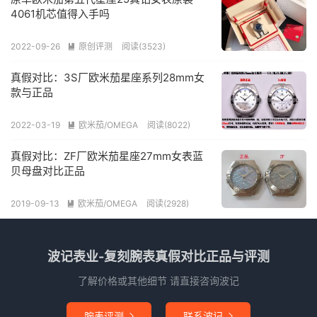
4061机芯值得入手吗
2022-09-26
原创评测
阅读(3523)

真假对比：3S厂欧米茄星座系列28mm女
款与正品
2022-03-19
欧米茄/OMEGA
阅读(8022)

真假对比：ZF厂欧米茄星座27mm女表蓝
贝母盘对比正品
2019-09-13
欧米茄/OMEGA
阅读(2928)

波记表业-复刻腕表真假对比正品与评测
了解价格或其他细节 请直接咨询波记
腕表评测
联系波记

