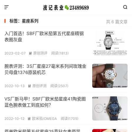


标签：星座系列
共 6 篇文章
入门首选！SBF厂欧米茄第五代星座精钢
表圈灰盘
2023-02-07
原创测评
阅读(1813)

腕表评测：3S厂星座27毫米系列间玫瑰金
贝母盘1376原装机芯
2022-10-13
原创评测
阅读(2507)

VS厂新马甲！SBF厂欧米茄星座41陶瓷圈
蓝色腕表做工到底如何？
2022-10-12
欧米茄/OMEGA
阅读(1705)

原单欧米茄第五代星座25真钻女表原装