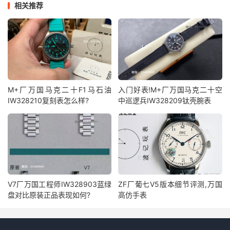
相关推荐
M+厂万国马克二十F1马石油
入门好表!M+厂万国马克二十空
IW328210复刻表怎么样?
中巡逻兵IW328209钛壳腕表
V7厂万国工程师IW328903蓝绿
ZF厂葡七V5版本细节评测,万国
盘对比原装正品表现如何?
高仿手表