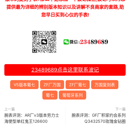
提供最为详细的辨别版本知识以及讲解不良商家的套路,助
您早日买到心仪的手表!
23489689
点击这里联系波记
V5版本葡七
ZF厂万国
ZF厂葡七
万国复刻表
葡七
葡萄牙系列
上一篇
下一篇
腕表评测：AR厂v3版本劳力士
腕表评测：GF厂积家约会系列
海使型单红鬼王126600
Q3432570玫瑰金钻圈