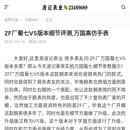


品牌分类
万国/IWC
正文


ZF厂葡七V5版本细节评测,万国高仿手表
2024-09-10
阅读(1208)
大家好,这里是波记表业.很多表友问:ZF厂万国葡七V5
版本多厚？那么今天波记拿来实拍万国葡七细节参数展示！
ZF厂万国葡七V5版本这款腕表来说也是很具热门的款式，
同时也是得到了很多表友的关注，毕竟腕表在颜值方面则是
比较高，同时左右眼的一个搭配，也让这款腕表简约而不简
单，然而由于腕表的热度，也是出现了不少复刻表厂家的开
模，当然做工方面很具特色的则是ZF厂，毕竟这个厂开模
这款腕表很多年了，同时也是在细节方面做了升级，此次的
升级版又称为V5版，这个版本对于字面方面进行了升级，
同时在机芯方面也是做了升级力度，从而也成为了现如今复