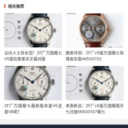
相关推荐
业内人士告诉您！ZF厂万国葡七
腕表评测：ZF厂v5版万国葡七玫
V5版在那里买才最对版
瑰金灰盘IW500702
ZF厂万国葡七最新版本是V5还
老表新谈：ZF厂v5版万国葡萄牙
是V6呢？
七日链IW500107葡七