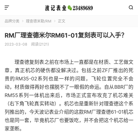


品牌分类
理查德米勒/RM
正文


RM厂理查德米尔RM61-01复刻表可以入手？
2023-03-08
阅读(2121)
理查德复刻表之前在市场上一直都是在材质、工艺做文
章，真正机芯的硬伤都没解决过。包括之前ZF厂推出的死
贵的RM35-02系列也是一样的问题，飞轮位置完全不会
动，材质做得再好也摆脱不了一眼假的命运。自从BBR厂的
RM55系列一体机出来后，市场正式宣布攻克了机芯难关
（右下角飞轮真实转动）。机芯也是重新针对理查德这个系
列推出的，今天波记表业介绍的这款RM厂理查德61-01机芯
也是同一套，毕竟机芯厂也要饭吃，并不会把这个机芯给一
家垄断。