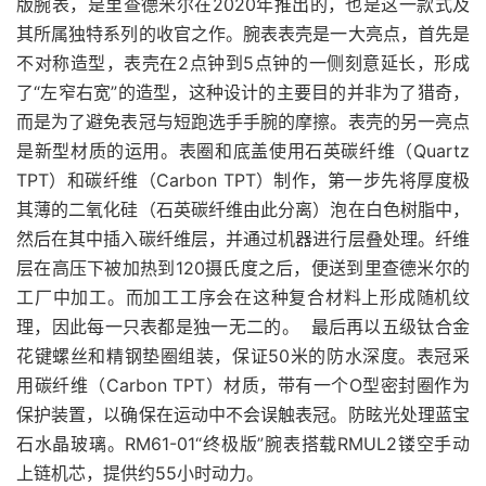
版腕表，是里查德米尔在2020年推出的，也是这一款式及
其所属独特系列的收官之作。腕表表壳是一大亮点，首先是
不对称造型，表壳在2点钟到5点钟的一侧刻意延长，形成
了“左窄右宽”的造型，这种设计的主要目的并非为了猎奇，
而是为了避免表冠与短跑选手手腕的摩擦。表壳的另一亮点
是新型材质的运用。表圈和底盖使用石英碳纤维（Quartz
TPT）和碳纤维（Carbon TPT）制作，第一步先将厚度极
其薄的二氧化硅（石英碳纤维由此分离）泡在白色树脂中，
然后在其中插入碳纤维层，并通过机器进行层叠处理。纤维
层在高压下被加热到120摄氏度之后，便送到里查德米尔的
工厂中加工。而加工工序会在这种复合材料上形成随机纹
理，因此每一只表都是独一无二的。 最后再以五级钛合金
花键螺丝和精钢垫圈组装，保证50米的防水深度。表冠采
用碳纤维（Carbon TPT）材质，带有一个O型密封圈作为
保护装置，以确保在运动中不会误触表冠。防眩光处理蓝宝
石水晶玻璃。RM61-01“终极版”腕表搭载RMUL2镂空手动
上链机芯，提供约55小时动力。