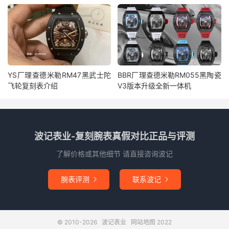
YS厂理查德米勒RM47黑武士陀
BBR厂理查德米勒RM055黑陶瓷
飞轮复刻表介绍
V3版本升级全新一体机
波记表业-复刻腕表真假对比正品与评测
了解价格或其他细节 请直接咨询波记
腕表评测
联系波记


© 2010-2026
波记表业
网站地图
2022