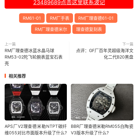
23489689
点击这里联系波记
RM61-01
RM厂手表
RM厂理查德61-01
RM厂理查德米尔
理查德复刻表
上一篇
下一篇
RM厂理查德冰蓝水晶马球
点评：GF厂百年灵超级海洋文
RM53-02陀飞轮腕表蓝宝石表
化二代B20黑盘
壳
相关推荐
APS厂V2理查德米勒NTPT碳纤
BBR厂理查德米勒RM055白陶瓷
维055对比市面版本升级了什么?
V3版本升级了什么?