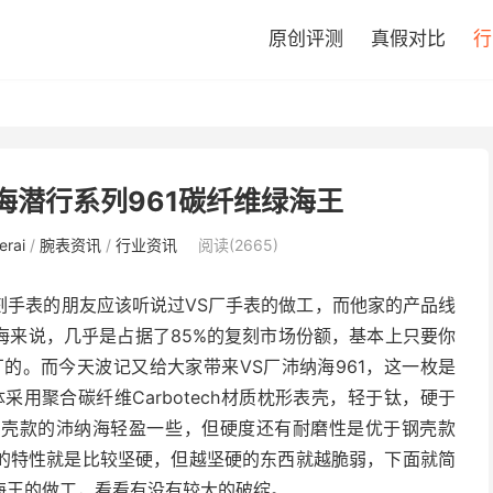
原创评测
真假对比
行
海潜行系列961碳纤维绿海王
rai
/
腕表资讯
/
行业资讯
阅读(2665)
刻手表的朋友应该听说过VS厂手表的做工，而他家的产品线
海来说，几乎是占据了85%的复刻市场份额，基本上只要你
的。而今天波记又给大家带来VS厂沛纳海961，这一枚是
表壳通体采用聚合碳纤维Carbotech材质枕形表壳，轻于钛，硬于
钢壳款的沛纳海轻盈一些，但硬度还有耐磨性是优于钢壳款
的特性就是比较坚硬，但越坚硬的东西就越脆弱，下面就简
绿海王的做工，看看有没有较大的破绽。