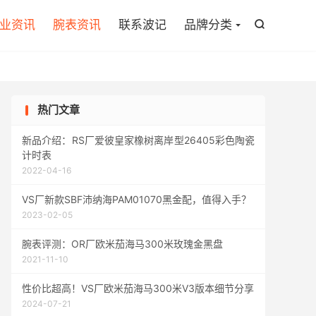

业资讯
腕表资讯
联系波记
品牌分类

热门文章
新品介绍：RS厂爱彼皇家橡树离岸型26405彩色陶瓷
计时表
2022-04-16
VS厂新款SBF沛纳海PAM01070黑金配，值得入手？
2023-02-05
腕表评测：OR厂欧米茄海马300米玫瑰金黑盘
2021-11-10
性价比超高！VS厂欧米茄海马300米V3版本细节分享
2024-07-21