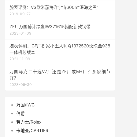
腕表评测：VS欧米茄海洋宇宙600m“深海之黑”
2019-09-27
ZF厂万国葡计绿盘IW371615搭配新款钢带
2023-01-09
腕表评测：GF厂积家小丑大师Q1372520玫瑰金938
一体机芯版本
2021-11-09
万国马克二十选V7厂还是ZF厂或M+厂？那家细节
好？
2023-05-30
万国/IWC
伯爵
劳力士/Rolex
卡地亚/CARTIER