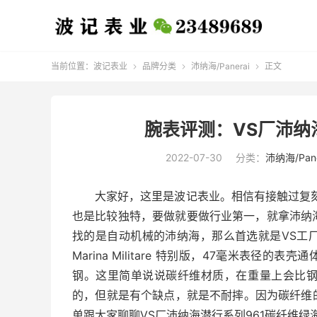
当前位置：
波记表业
品牌分类
沛纳海/Panerai
正文



腕表评测：VS厂沛纳
2022-07-30
分类：
沛纳海/Pane
大家好，这里是波记表业。相信有接触过复
也是比较独特，要做就要做行业第一，就拿沛纳
找的是自动机械的沛纳海，那么首选就是VS工厂
Marina Militare 特别版，47毫米表径的
钢。这里简单说说碳纤维材质，在重量上会比
的，但就是有个缺点，就是不耐摔。因为碳纤维
单跟大家聊聊VS厂沛纳海潜行系列961碳纤维