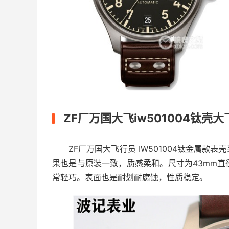
ZF厂万国大飞iw501004钛壳
ZF厂万国大飞行员 IW501004钛金属
果也是与原装一致，质感柔和。尺寸为43mm
常轻巧。表面也是耐划耐腐蚀，性质稳定。