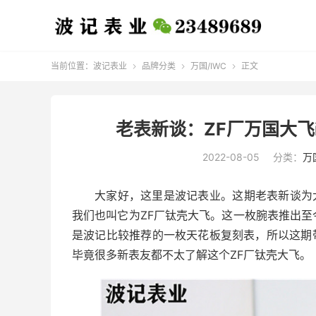
当前位置：
波记表业
品牌分类
万国/IWC
正文



老表新谈：ZF厂万国大飞i
2022-08-05
分类：
万
大家好，这里是波记表业。这期老表新谈为大家
我们也叫它为ZF厂钛壳大飞。这一枚腕表推出
是波记比较推荐的一枚天花板复刻表，所以这期带大
毕竟很多新表友都不太了解这个ZF厂钛壳大飞。