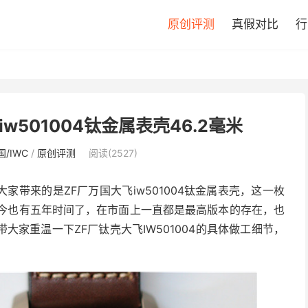
原创评测
真假对比
行
w501004钛金属表壳46.2毫米
国/IWC
/
原创评测
阅读(2527)
带来的是ZF厂万国大飞iw501004钛金属表壳，这一枚
至今也有五年时间了，在市面上一直都是最高版本的存在，也
家重温一下ZF厂钛壳大飞IW501004的具体做工细节，