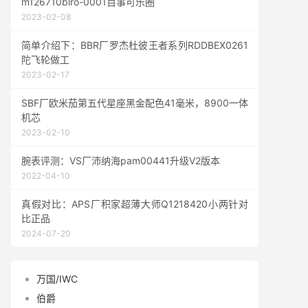
m126710blro-0001百事可乐圈
2023-02-08
简单介绍下：BBR厂罗杰杜彼王者系列RDDBEX0261
陀飞轮做工
2023-02-17
SBF厂欧米茄第五代星座黑金配色41毫米，8900一体
机芯
2023-02-10
腕表评测：VS厂沛纳海pam00441升级V2版本
2022-04-10
真假对比：APS厂积家超薄大师Q1218420小两针对
比正品
2024-07-20
万国/IWC
伯爵