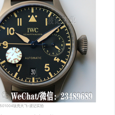
501004钛壳大飞–波记实拍