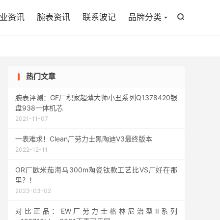

业资讯
腕表资讯
联系波记
品牌分类

热门文章
腕表评测：GF厂积家超薄大师小丑系列Q1378420银
盘938一体机芯
2021-11-07
一表难求！Clean厂劳力士黑陶迪V3最终版本
2022-12-11
OR厂欧米茄海马300m陶瓷钛款工艺比VS厂好在那
里？！
2023-03-02
对比正品：EW厂劳力士格林尼治型II系列