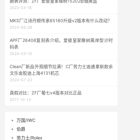
腕表评测：ZF厂爱彼皇家橡树15202ip烟熏蓝
2022-03-16
MKS厂江诗丹顿传承85180升级v2版本有什么改动？
2023-06-28
APF厂26408复刻表介绍，爱彼皇家橡树离岸型计时
码表
2024-03-10
Clean厂新品外观细节拉满！C厂劳力士迪通拿新款余
文乐金胶迪上海4131机芯
2024-07-23
真假对比：ZF厂葡七v4版本对比正品
2017-10-13
万国/IWC
伯爵
劳力士/Rolex