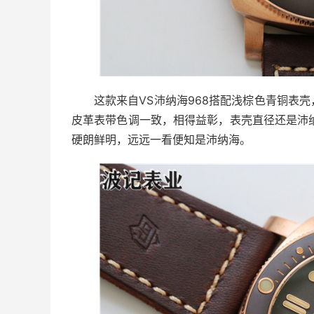
这款来自VS沛纳海968搭配浅棕色青铜表
皮革表带色调一致，相得益彰，表壳直径还是沛
硬朗鲜明，远远一看便知是沛纳海。