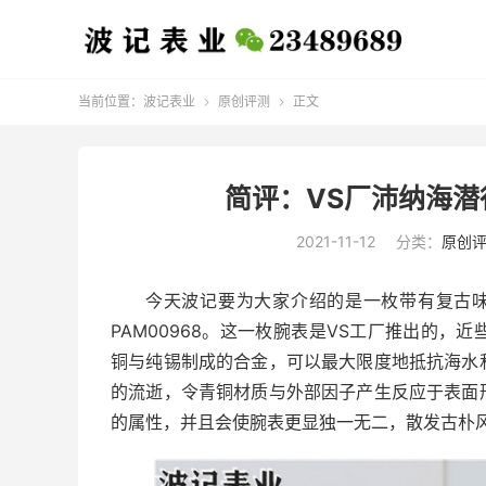
当前位置：
波记表业
原创评测
正文


简评：VS厂沛纳海潜
2021-11-12
分类：
原创
今天波记要为大家介绍的是一枚带有复古味道
PAM00968。这一枚腕表是VS工厂推出的
铜与纯锡制成的合金，可以最大限度地抵抗海水
的流逝，令青铜材质与外部因子产生反应于表面
的属性，并且会使腕表更显独一无二，散发古朴