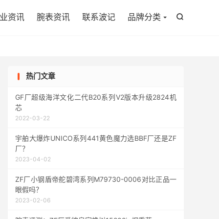

业资讯
腕表资讯
联系波记
品牌分类

热门文章
GF厂超级海洋文化二代B20系列V2版本升级2824机
芯
2022-03-22
宇舶大爆炸UNICO系列441黄色魔力选BBF厂还是ZF
厂？
2023-04-02
ZF厂小钢盾帝舵碧湾系列M79730-0006对比正品一
眼假吗？
2023-02-06