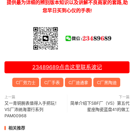
提供最为详细的辨别版本知识以及讲解不良商家的套路,助
您早日买到心仪的手表!
23489689
点击这里联系波记
C厂劳力士
C厂手表
C厂迪通拿
C厂黑陶迪
上一篇
下一篇
又一青铜腕表值得入手把玩！
简单介绍下SBF厂（VS）第五代
VS厂沛纳海潜行系列
星座陶瓷蓝盘41的做工
PAM00968
相关推荐