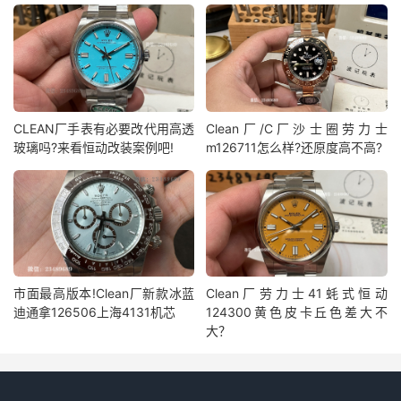
CLEAN厂手表有必要改代用高透
Clean厂/C厂沙士圈劳力士
玻璃吗?来看恒动改装案例吧!
m126711怎么样?还原度高不高?
市面最高版本!Clean厂新款冰蓝
Clean厂劳力士41蚝式恒动
迪通拿126506上海4131机芯
124300黄色皮卡丘色差大不
大？