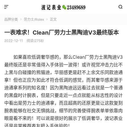


品牌分类
劳力士/Rolex
正文


一表难求！Clean厂劳力士黑陶迪V3最终版本
2022-12-11
阅读(2758)
如果喜欢低调奢华感的，那么Clean厂劳力士黑陶迪V3
最终版还是非常值得入手体验一波得！或许视觉冲击力比不
上黑与白碰撞的熊猫迪，华丽感更是赶不上余文乐同款迪通
拿！但也正应为如此才符合低调的感觉，而其奢华感来源于
迪通拿系列的知名度！因为黑陶迪远远看过去就是一个普通
的黑盘时计腕表，但是只要走近一点点就能从标志性的设计
中看出是劳力士的迪通拿，而且超高的还原更是让这款复刻
腕表能够在社交无惧挑战，细节的完善使得腕表单单依靠肉
眼是看不来的！可以说是很好的展示了低调奢华，波记表业
还是非常推荐表友把入手体验的！